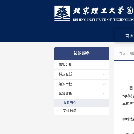
知识服务
情报分析
科技查新
知识产权